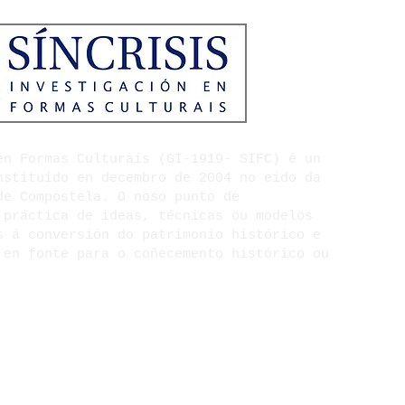
 en Formas Culturais
(GI-1919- SIFC) é un
nstituído en decembro de 2004 no eido da
de Compostela. O noso punto de
 práctica de ideas, técnicas ou modelos
s á conversión do patrimonio histórico e
 en fonte para o coñecemento histórico ou