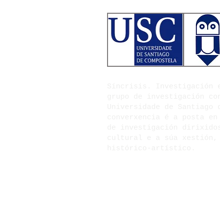
Síncrisis. Investigación
grupo de investigación co
Universidade de Santiago 
converxencia é a posta en
de investigación dirixido
cultural e a súa xestión,
histórico-artístico.