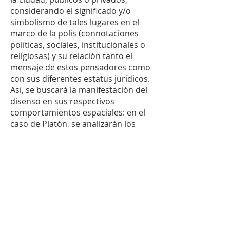
considerando el significado y/o
simbolismo de tales lugares en el
marco de la polis (connotaciones
políticas, sociales, institucionales o
religiosas) y su relación tanto el
mensaje de estos pensadores como
con sus diferentes estatus jurídicos.
Así, se buscará la manifestación del
disenso en sus respectivos
comportamientos espaciales: en el
caso de Platón, se analizarán los
lugares en los que sitúa a Sócrates y
sus interlocutores en sus diálogos.
En cuanto a Diógenes, se estudiará
la localización de sus particulares
performances, recogidas en las
anécdotas sobre el personaje.
Asimismo, se considerará que la
problemática del disenso en Atenas
parte de la existencia de cauces de