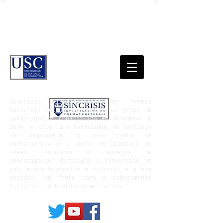
Síncrisis. Investigación en Formas
Culturais
(GI-1919- SIFC) é un grupo de
investigación constituído en decembro de
2004 no eido da Universidade de Santiago
de Compostela. O noso punto de
converxencia é a posta en práctica de
ideas, técnicas ou modelos de
investigación dirixidos á conversión do
patrimonio histórico e cultural e a súa
xestión, en fonte para o coñecemento
histórico ou histórico-artístico.