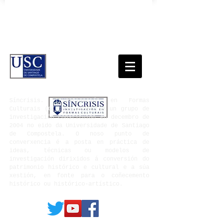
Síncrisis. Investigación en Formas
Culturais
(GI-1919- SIFC) é un grupo de
investigación constituído en decembro de
2004 no eido da Universidade de Santiago
de Compostela. O noso punto de
converxencia é a posta en práctica de
ideas, técnicas ou modelos de
investigación dirixidos á conversión do
patrimonio histórico e cultural e a súa
xestión, en fonte para o coñecemento
histórico ou histórico-artístico.