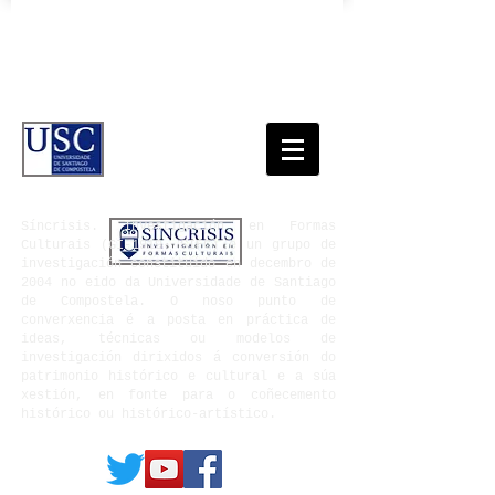
Síncrisis. Investigación en Formas
Culturais
(GI-1919- SIFC) é un grupo de
investigación constituído en decembro de
2004 no eido da Universidade de Santiago
de Compostela. O noso punto de
converxencia é a posta en práctica de
ideas, técnicas ou modelos de
investigación dirixidos á conversión do
patrimonio histórico e cultural e a súa
xestión, en fonte para o coñecemento
histórico ou histórico-artístico.