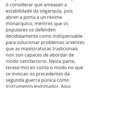
ó considerar que ameazan a
estabilidade da oligarquía, pois
abren a porta a un réxime
monárquico, mentres que os
populares os defenden
decididamente como indispensable
para solucionar problemas urxentes
que as maxistraturas tradicionais
non son capaces de abordar de
modo satisfactorio. Nesta parte,
terase moi en conta o modo no que
se invocan os precedentes da
segunda guerra púnica como
instrumento lexitimador. Aquí
haberá que incluír como paralelo e
contraste, o chamado senatus
consultum ultimum. Pode dicirse
que ámbolos dous instrumentos
(imperia extraordinaria e SCU)
constituíron os mecanismos